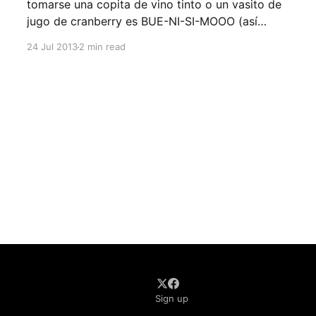
tomarse una copita de vino tinto o un vasito de
jugo de cranberry es BUE-NI-SI-MOOO (así
enfatizado) porque están llenos de
24 Jul 2013
2 min read
antioxidantes”, se lo han dicho muchas veces.
¿cierto? Y la mayoría de las veces uno hace
caso a la
Sign up