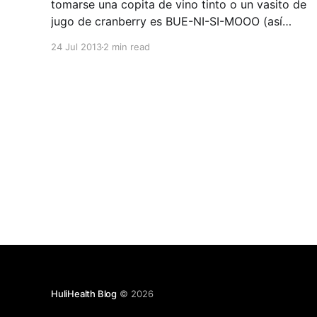
tomarse una copita de vino tinto o un vasito de
jugo de cranberry es BUE-NI-SI-MOOO (así
enfatizado) porque están llenos de
24 Jul 2013
2 min read
antioxidantes”, se lo han dicho muchas veces.
¿cierto? Y la mayoría de las veces uno hace
caso a la
HuliHealth Blog
© 2026