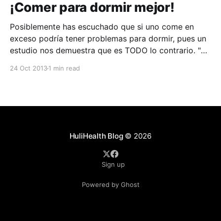
¡Comer para dormir mejor!
Posiblemente has escuchado que si uno come en
exceso podría tener problemas para dormir, pues un
estudio nos demuestra que es TODO lo contrario. "Si
comes mal, dormirás mal". Es el mensaje que se
24 Oct 2013
1 min read
desprende de un nuevo estudio realizado por la
Universidad de Pennsylvania, publicado en la
HuliHealth Blog
© 2026
Sign up
Powered by Ghost