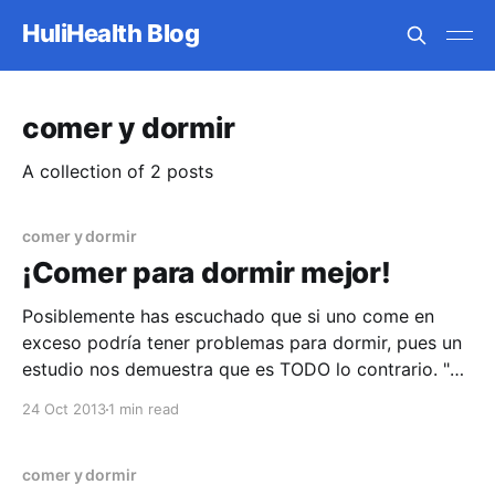
HuliHealth Blog
comer y dormir
A collection of 2 posts
comer y dormir
¡Comer para dormir mejor!
Posiblemente has escuchado que si uno come en
exceso podría tener problemas para dormir, pues un
estudio nos demuestra que es TODO lo contrario. "Si
comes mal, dormirás mal". Es el mensaje que se
24 Oct 2013
1 min read
desprende de un nuevo estudio realizado por la
Universidad de Pennsylvania, publicado en la
comer y dormir