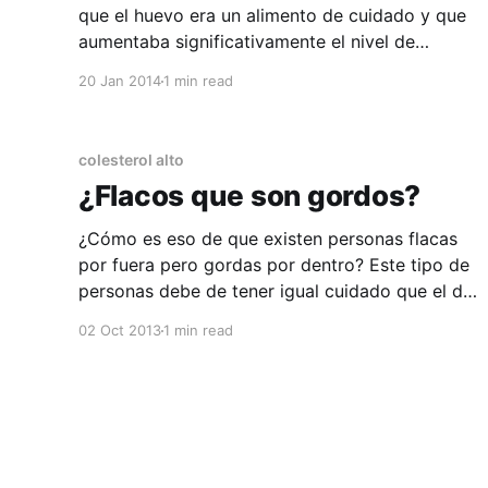
que el huevo era un alimento de cuidado y que
aumentaba significativamente el nivel de
colesterol de nuestro cuerpo. Según las más
20 Jan 2014
1 min read
recientes recomendaciones, el consumo de
hasta un huevo por día no supone factor de
riesgo alguno en personas sanas con una
colesterol alto
¿Flacos que son gordos?
¿Cómo es eso de que existen personas flacas
por fuera pero gordas por dentro? Este tipo de
personas debe de tener igual cuidado que el de
las personas con sobrepeso ya que verse
02 Oct 2013
1 min read
delgado no significa siempre estar en un estado
de salud positivo. Nuevos estudios han
demostrado que 25%