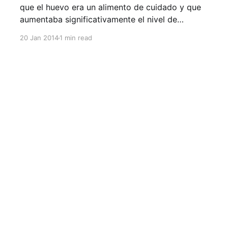
que el huevo era un alimento de cuidado y que
aumentaba significativamente el nivel de
colesterol de nuestro cuerpo. Según las más
20 Jan 2014
1 min read
recientes recomendaciones, el consumo de
hasta un huevo por día no supone factor de
riesgo alguno en personas sanas con una