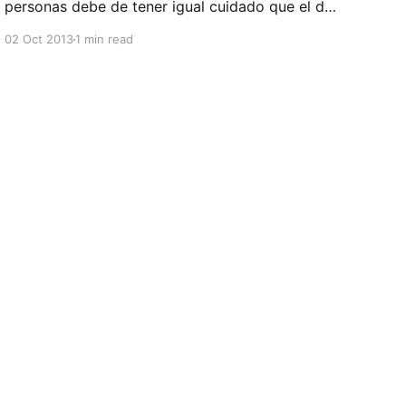
personas debe de tener igual cuidado que el de
las personas con sobrepeso ya que verse
02 Oct 2013
1 min read
delgado no significa siempre estar en un estado
de salud positivo. Nuevos estudios han
demostrado que 25%