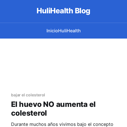
HuliHealth Blog
Inicio
HuliHealth
bajar el colesterol
El huevo NO aumenta el
colesterol
Durante muchos años vivimos bajo el concepto