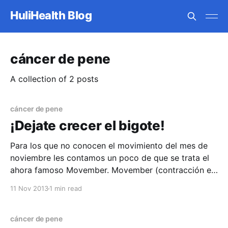
HuliHealth Blog
cáncer de pene
A collection of 2 posts
cáncer de pene
¡Dejate crecer el bigote!
Para los que no conocen el movimiento del mes de
noviembre les contamos un poco de que se trata el
ahora famoso Movember. Movember (contracción en
inglés de Moustache (bigote) y November
11 Nov 2013
1 min read
(noviembre)) es un evento anual en el que los
hombres se dejan crecer su bigote durante el mes
cáncer de pene