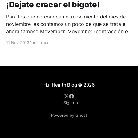
¡Dejate crecer el bigote!
Para los que no conocen el movimiento del mes de
noviembre les contamos un poco de que se trata el
ahora famoso Movember. Movember (contracción en
inglés de Moustache (bigote) y November
11 Nov 2013
1 min read
(noviembre)) es un evento anual en el que los
hombres se dejan crecer su bigote durante el mes
HuliHealth Blog
© 2026
Sign up
Powered by Ghost