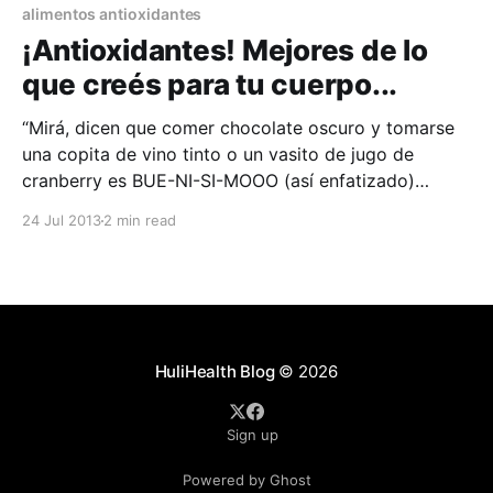
alimentos antioxidantes
¡Antioxidantes! Mejores de lo
que creés para tu cuerpo...
“Mirá, dicen que comer chocolate oscuro y tomarse
una copita de vino tinto o un vasito de jugo de
cranberry es BUE-NI-SI-MOOO (así enfatizado)
porque están llenos de antioxidantes”, se lo han dicho
24 Jul 2013
2 min read
muchas veces. ¿cierto? Y la mayoría de las veces
uno hace caso a la
HuliHealth Blog
© 2026
Sign up
Powered by Ghost