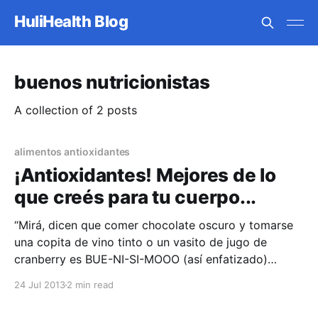
HuliHealth Blog
buenos nutricionistas
A collection of 2 posts
alimentos antioxidantes
¡Antioxidantes! Mejores de lo
que creés para tu cuerpo...
“Mirá, dicen que comer chocolate oscuro y tomarse
una copita de vino tinto o un vasito de jugo de
cranberry es BUE-NI-SI-MOOO (así enfatizado)
porque están llenos de antioxidantes”, se lo han dicho
24 Jul 2013
2 min read
muchas veces. ¿cierto? Y la mayoría de las veces
uno hace caso a la