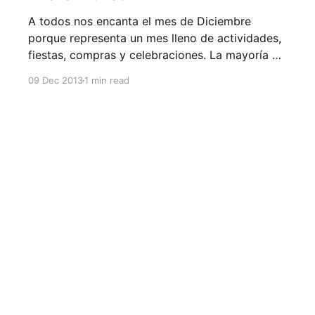
A todos nos encanta el mes de Diciembre
porque representa un mes lleno de actividades,
fiestas, compras y celebraciones. La mayoría de
la veces no tomamos en cuenta que Diciembre,
09 Dec 2013
1 min read
puede ser un mes que acabe con todo el
trabajo que realizamos durante todo el año; por
lo que decidimos