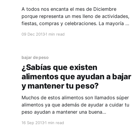
A todos nos encanta el mes de Diciembre
porque representa un mes lleno de actividades,
fiestas, compras y celebraciones. La mayoría de
la veces no tomamos en cuenta que Diciembre,
09 Dec 2013
1 min read
puede ser un mes que acabe con todo el
trabajo que realizamos durante todo el año; por
lo que decidimos
bajar de peso
¿Sabías que existen
alimentos que ayudan a bajar
y mantener tu peso?
Muchos de estos alimentos son llamados súper
alimentos ya que además de ayudar a cuidar tu
peso ayudan a mantener una buena
salud. Existen aproximadamente más de 30
16 Sep 2013
1 min read
súper alimentos pero hoy les voy a hablar de 10
que son deliciosos y que tu nutricionista puede