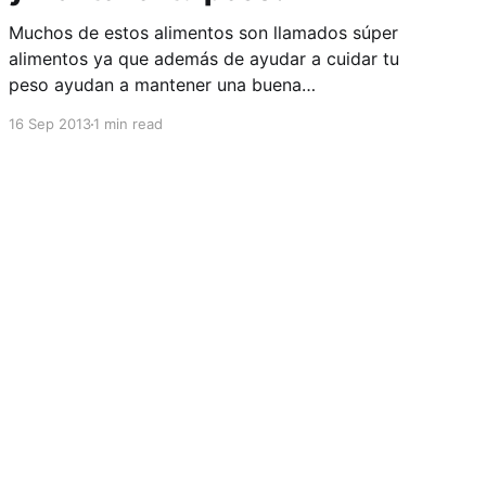
Muchos de estos alimentos son llamados súper
alimentos ya que además de ayudar a cuidar tu
peso ayudan a mantener una buena
salud. Existen aproximadamente más de 30
16 Sep 2013
1 min read
súper alimentos pero hoy les voy a hablar de 10
que son deliciosos y que tu nutricionista puede
incluir en tu menú