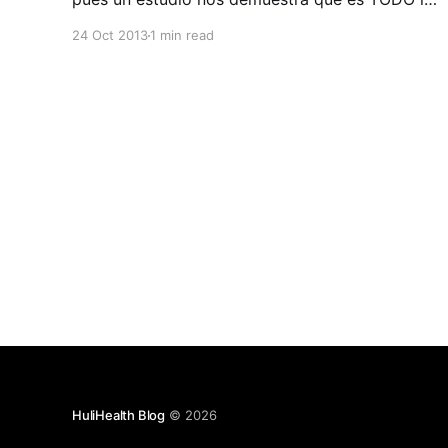
contrario. "Si comes mal, dormirás mal". Es el
24 Oct 2013
1 min read
mensaje que se desprende de un nuevo estudio
realizado por la Universidad de Pennsylvania,
publicado en la
HuliHealth Blog
© 2026