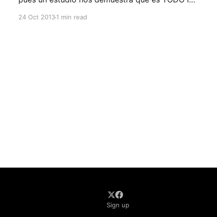
contrario. "Si comes mal, dormirás mal". Es el
24 Oct 2013
1 min read
mensaje que se desprende de un nuevo estudio
realizado por la Universidad de Pennsylvania,
publicado en la
Sign up