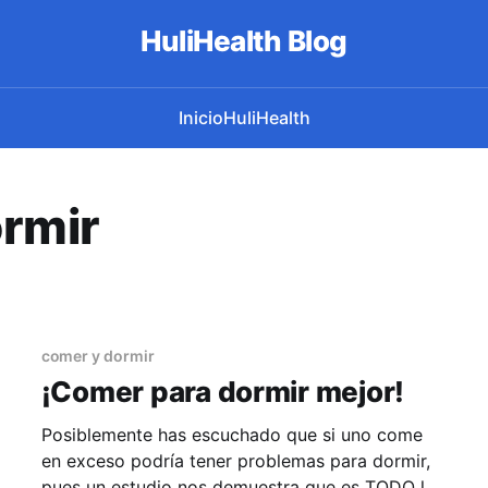
HuliHealth Blog
Inicio
HuliHealth
ormir
comer y dormir
¡Comer para dormir mejor!
Posiblemente has escuchado que si uno come
en exceso podría tener problemas para dormir,
pues un estudio nos demuestra que es TODO lo