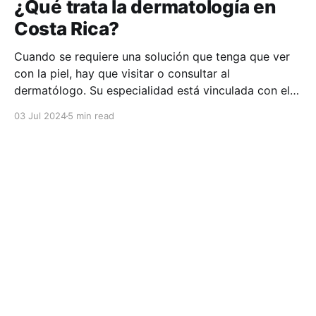
¿Qué trata la dermatología en
Costa Rica?
Cuando se requiere una solución que tenga que ver
con la piel, hay que visitar o consultar al
dermatólogo. Su especialidad está vinculada con el
estudio, diagnóstico, tratamiento y prevención de las
03 Jul 2024
5 min read
enfermedades de la piel, el cabello, las uñas y las
membranas mucosas. Este campo médico no solo
abarca
HuliHealth Blog
© 2026
Sign up
Powered by Ghost