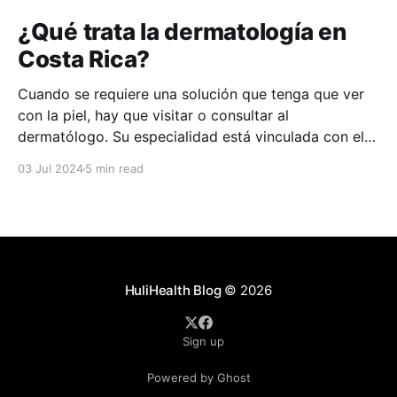
¿Qué trata la dermatología en
Costa Rica?
Cuando se requiere una solución que tenga que ver
con la piel, hay que visitar o consultar al
dermatólogo. Su especialidad está vinculada con el
estudio, diagnóstico, tratamiento y prevención de las
03 Jul 2024
5 min read
enfermedades de la piel, el cabello, las uñas y las
membranas mucosas. Este campo médico no solo
abarca
HuliHealth Blog
© 2026
Sign up
Powered by Ghost