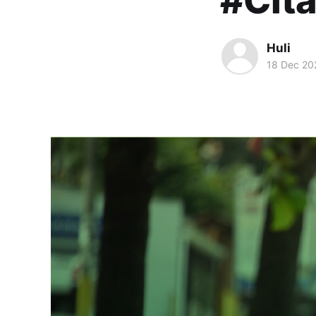
#Cita
Huli
18 Dec 20