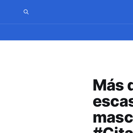
Más 
escas
masca