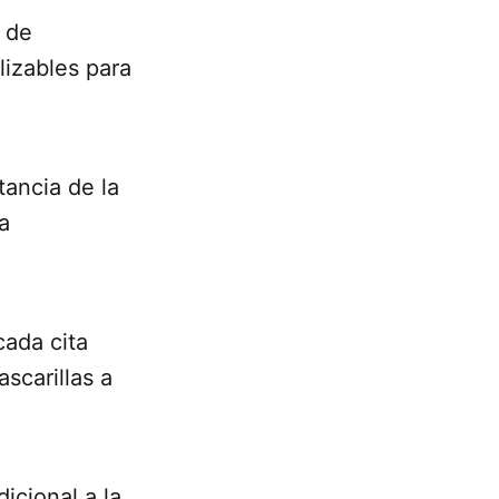
 de
lizables para
tancia de la
a
cada cita
scarillas a
icional a la