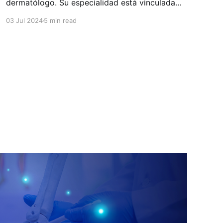
dermatólogo. Su especialidad está vinculada
con el estudio, diagnóstico, tratamiento y
03 Jul 2024
5 min read
prevención de las enfermedades de la piel, el
cabello, las uñas y las membranas mucosas.
Este campo médico no solo abarca