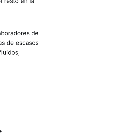
 resto en la
laboradores de
nas de escasos
luidos,
.