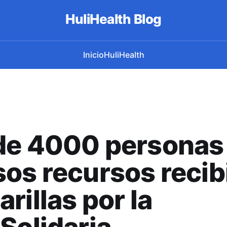
HuliHealth Blog
Inicio
HuliHealth
de 4000 personas
os recursos recib
rillas por la