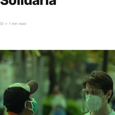
Solidaria
20
•
1 min read