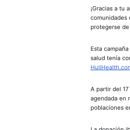
¡Gracias a tu
comunidades de
protegerse de
Esta campaña d
salud tenía co
HuliHealth.co
A partir del 1
agendada en n
poblaciones en
La donación ib