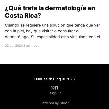
¿Qué trata la dermatología en
Costa Rica?
Cuando se requiere una solución que tenga que ver
con la piel, hay que visitar o consultar al
dermatólogo. Su especialidad está vinculada con el
estudio, diagnóstico, tratamiento y prevención de las
03 Jul 2024
5 min read
enfermedades de la piel, el cabello, las uñas y las
membranas mucosas. Este campo médico no solo
abarca
HuliHealth Blog
© 2026
Sign up
Powered by Ghost