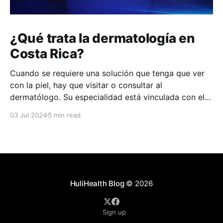
¿Qué trata la dermatología en
Costa Rica?
Cuando se requiere una solución que tenga que ver
con la piel, hay que visitar o consultar al
dermatólogo. Su especialidad está vinculada con el
estudio, diagnóstico, tratamiento y prevención de las
03 Jul 2024
5 min read
enfermedades de la piel, el cabello, las uñas y las
membranas mucosas. Este campo médico no solo
abarca
HuliHealth Blog
© 2026
Sign up