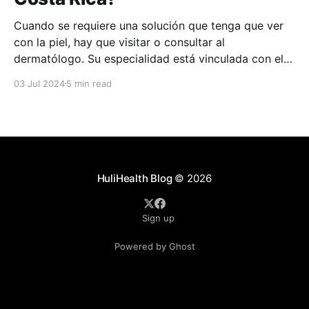
Cuando se requiere una solución que tenga que ver
con la piel, hay que visitar o consultar al
dermatólogo. Su especialidad está vinculada con el
estudio, diagnóstico, tratamiento y prevención de las
03 Jul 2024
5 min read
enfermedades de la piel, el cabello, las uñas y las
membranas mucosas. Este campo médico no solo
abarca
HuliHealth Blog
© 2026
Sign up
Powered by Ghost