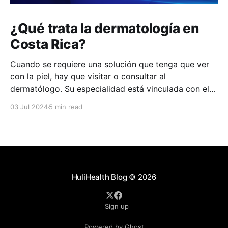
¿Qué trata la dermatología en
Costa Rica?
Cuando se requiere una solución que tenga que ver
con la piel, hay que visitar o consultar al
dermatólogo. Su especialidad está vinculada con el
estudio, diagnóstico, tratamiento y prevención de las
03 Jul 2024
5 min read
enfermedades de la piel, el cabello, las uñas y las
membranas mucosas. Este campo médico no solo
abarca
HuliHealth Blog
© 2026
Sign up
Powered by Ghost