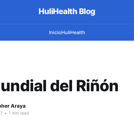
HuliHealth Blog
Inicio
HuliHealth
undial del Riñón
pher Araya
17
•
1 min read