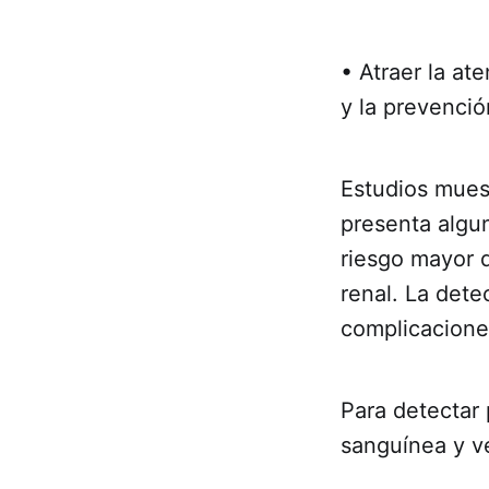
• Atraer la a
y la prevenci
Estudios mues
presenta algu
riesgo mayor d
renal. La dete
complicacione
Para detectar
sanguínea y ve