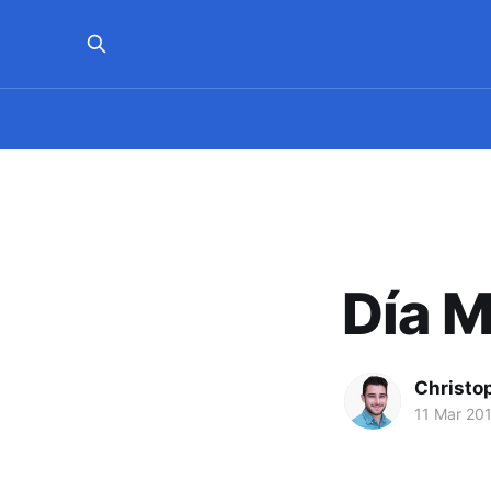
Día M
Christo
11 Mar 20