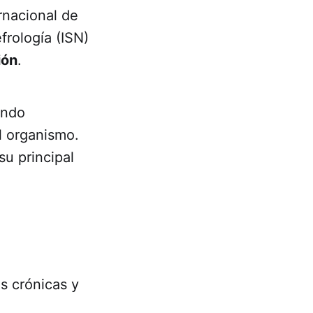
rnacional de
frología (ISN)
ión
.
ando
l organismo.
su principal
s crónicas y