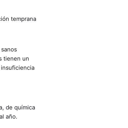
cción temprana
 sanos
s tienen un
insuficiencia
a, de química
al año.