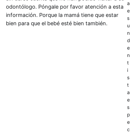
a
odontólogo. Póngale por favor atención a esta
e
información. Porque la mamá tiene que estar
s
bien para que el bebé esté bien también.
u
n
d
e
n
t
i
s
t
a
e
s
p
e
c