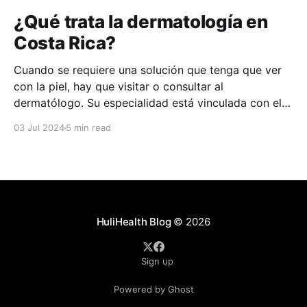
¿Qué trata la dermatología en
Costa Rica?
Cuando se requiere una solución que tenga que ver
con la piel, hay que visitar o consultar al
dermatólogo. Su especialidad está vinculada con el
estudio, diagnóstico, tratamiento y prevención de las
03 Jul 2024
5 min read
enfermedades de la piel, el cabello, las uñas y las
membranas mucosas. Este campo médico no solo
abarca
HuliHealth Blog
© 2026
Sign up
Powered by Ghost