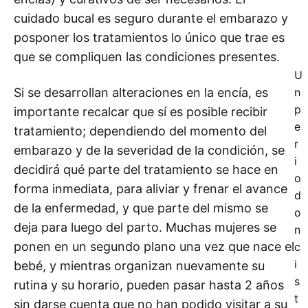
cuidado bucal es seguro durante el embarazo y
posponer los tratamientos lo único que trae es
que se compliquen las condiciones presentes.
U
Si se desarrollan alteraciones en la encía, es
n
p
importante recalcar que sí es posible recibir
e
tratamiento; dependiendo del momento del
r
embarazo y de la severidad de la condición, se
i
decidirá qué parte del tratamiento se hace en
o
forma inmediata, para aliviar y frenar el avance
d
de la enfermedad, y que parte del mismo se
o
deja para luego del parto. Muchas mujeres se
n
ponen en un segundo plano una vez que nace el
c
i
bebé, y mientras organizan nuevamente su
s
rutina y su horario, pueden pasar hasta 2 años
t
sin darse cuenta que no han podido visitar a su